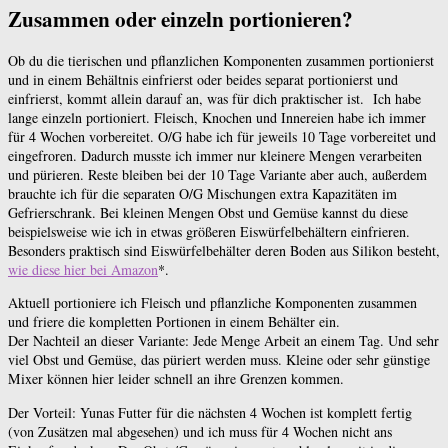
Zusammen oder einzeln portionieren?
Ob du die tierischen und pflanzlichen Komponenten zusammen portionierst
und in einem Behältnis einfrierst oder beides separat portionierst und
einfrierst, kommt allein darauf an, was für dich praktischer ist. Ich habe
lange einzeln portioniert. Fleisch, Knochen und Innereien habe ich immer
für 4 Wochen vorbereitet. O/G habe ich für jeweils 10 Tage vorbereitet und
eingefroren. Dadurch musste ich immer nur kleinere Mengen verarbeiten
und pürieren. Reste bleiben bei der 10 Tage Variante aber auch, außerdem
brauchte ich für die separaten O/G Mischungen extra Kapazitäten im
Gefrierschrank. Bei kleinen Mengen Obst und Gemüse kannst du diese
beispielsweise wie ich in etwas größeren Eiswürfelbehältern einfrieren.
Besonders praktisch sind Eiswürfelbehälter deren Boden aus Silikon besteht,
wie diese hier bei Amazon
*.
Aktuell portioniere ich Fleisch und pflanzliche Komponenten zusammen
und friere die kompletten Portionen in einem Behälter ein.
Der Nachteil an dieser Variante: Jede Menge Arbeit an einem Tag. Und sehr
viel Obst und Gemüse, das püriert werden muss. Kleine oder sehr günstige
Mixer können hier leider schnell an ihre Grenzen kommen.
Der Vorteil: Yunas Futter für die nächsten 4 Wochen ist komplett fertig
(von Zusätzen mal abgesehen) und ich muss für 4 Wochen nicht ans