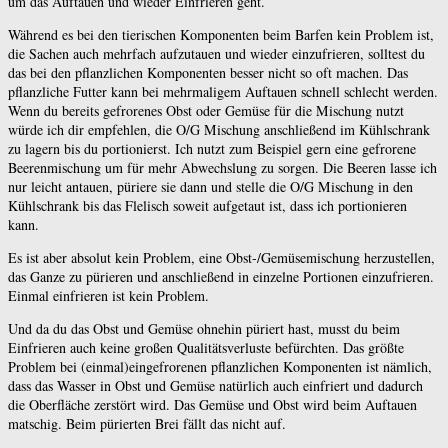
um das Auftauen und wieder Einfrieren geht.
Während es bei den tierischen Komponenten beim Barfen kein Problem ist,
die Sachen auch mehrfach aufzutauen und wieder einzufrieren, solltest du
das bei den pflanzlichen Komponenten besser nicht so oft machen. Das
pflanzliche Futter kann bei mehrmaligem Auftauen schnell schlecht werden.
Wenn du bereits gefrorenes Obst oder Gemüse für die Mischung nutzt
würde ich dir empfehlen, die O/G Mischung anschließend im Kühlschrank
zu lagern bis du portionierst. Ich nutzt zum Beispiel gern eine gefrorene
Beerenmischung um für mehr Abwechslung zu sorgen. Die Beeren lasse ich
nur leicht antauen, püriere sie dann und stelle die O/G Mischung in den
Kühlschrank bis das Flelisch soweit aufgetaut ist, dass ich portionieren
kann.
Es ist aber absolut kein Problem, eine Obst-/Gemüsemischung herzustellen,
das Ganze zu pürieren und anschließend in einzelne Portionen einzufrieren.
Einmal einfrieren ist kein Problem.
Und da du das Obst und Gemüse ohnehin püriert hast, musst du beim
Einfrieren auch keine großen Qualitätsverluste befürchten. Das größte
Problem bei (einmal)eingefrorenen pflanzlichen Komponenten ist nämlich,
dass das Wasser in Obst und Gemüse natürlich auch einfriert und dadurch
die Oberfläche zerstört wird. Das Gemüse und Obst wird beim Auftauen
matschig. Beim pürierten Brei fällt das nicht auf.