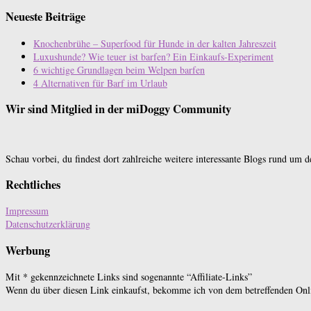
Neueste Beiträge
Knochenbrühe – Superfood für Hunde in der kalten Jahreszeit
Luxushunde? Wie teuer ist barfen? Ein Einkaufs-Experiment
6 wichtige Grundlagen beim Welpen barfen
4 Alternativen für Barf im Urlaub
Wir sind Mitglied in der miDoggy Community
Schau vorbei, du findest dort zahlreiche weitere interessante Blogs rund um 
Rechtliches
Impressum
Datenschutzerklärung
Werbung
Mit * gekennzeichnete Links sind sogenannte “Affiliate-Links”
Wenn du über diesen Link einkaufst, bekomme ich von dem betreffenden Onlin