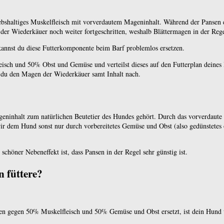
webshaltiges Muskelfleisch mit vorverdautem Mageninhalt. Während der Pansen e
 der Wiederkäuer noch weiter fortgeschritten, weshalb Blättermagen in der Re
kannst du diese Futterkomponente beim Barf problemlos ersetzen.
isch und 50% Obst und Gemüse und verteilst dieses auf den Futterplan deines
 du den Magen der Wiederkäuer samt Inhalt nach.
eninhalt zum natürlichen Beutetier des Hundes gehört. Durch das vorverdaute “
e wir dem Hund sonst nur durch vorbereitetes Gemüse und Obst (also gedünstete
 schöner Nebeneffekt ist, dass Pansen in der Regel sehr günstig ist.
 füttere?
 gegen 50% Muskelfleisch und 50% Gemüse und Obst ersetzt, ist dein Hund we