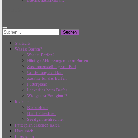
Barf Einfach
Suchen
nach:
Startseite
Was ist Barfen?
Was ist Barfen?
Häufige Abkürzungen beim Barfen
Zusammenstellung von Barf
Umstellung auf Barf
Zusätze für das Barfen
Futterpläne
Leckerlies beim Barfen
Wie gut ist Fertigbarf?
Rechner
Barfrechner
Barf Fettrechner
Seealgenmehlrechner
Futterplan erstellen lassen
Über mich
Impressum