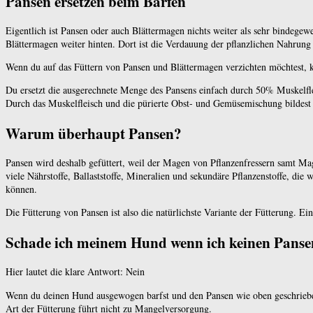
Pansen ersetzen beim Barfen
Eigentlich ist Pansen oder auch Blättermagen nichts weiter als sehr bindege
Blättermagen weiter hinten. Dort ist die Verdauung der pflanzlichen Nahrung
Wenn du auf das Füttern von Pansen und Blättermagen verzichten möchtest, 
Du ersetzt die ausgerechnete Menge des Pansens einfach durch 50% Muskelfle
Durch das Muskelfleisch und die pürierte Obst- und Gemüsemischung bildest
Warum überhaupt Pansen?
Pansen wird deshalb gefüttert, weil der Magen von Pflanzenfressern samt Mag
viele Nährstoffe, Ballaststoffe, Mineralien und sekundäre Pflanzenstoffe, di
können.
Die Fütterung von Pansen ist also die natürlichste Variante der Fütterung. Ein
Schade ich meinem Hund wenn ich keinen Pansen
Hier lautet die klare Antwort: Nein
Wenn du deinen Hund ausgewogen barfst und den Pansen wie oben geschrieben
Art der Fütterung führt nicht zu Mangelversorgung.