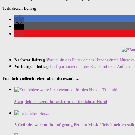
Teile diesen Beitrag
Nächster Beitrag
Warum du das Futter deines Hundes durch Nüsse erg
Vorheriger Beitrag
Barf portionieren – die Sache mit dem Auftauen
Für dich vielleicht ebenfalls interessant …
5 empfehlenswerte Innereienmixe für deinen Hund
3 Gründe, warum du auf genug Fett im Muskelfleisch achten sollt