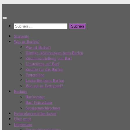
Zum
Barf Einfach
Inhalt
springen
Suchen
nach:
Startseite
Was ist Barfen?
Was ist Barfen?
Häufige Abkürzungen beim Barfen
Zusammenstellung von Barf
Umstellung auf Barf
Zusätze für das Barfen
Futterpläne
Leckerlies beim Barfen
Wie gut ist Fertigbarf?
Rechner
Barfrechner
Barf Fettrechner
Seealgenmehlrechner
Futterplan erstellen lassen
Über mich
Impressum
Datenschutzerklärung