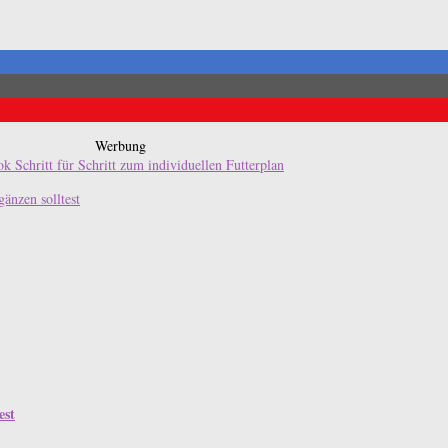
Werbung
änzen solltest
est