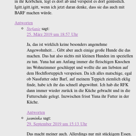
in ihr Körbchen, legt es dort ab und verspeist es dort genüsslich.
Igitt.igitt.igitt, wenn ich jetzt daran denke, dass sie das auch mit
BARF machen würde.
Antworten
Stefanie
sagt:
25. März 2019 um 18:57 Uhr
Ja, das ist wirklich keine besonders angenehme
Angewohnheit… Gibt aber auch einige große Hunde die das
machen. Das hat also nichts mit kleinen Hunden im speziellen
zu tun. Yuna hat am Anfang immer die fleischigen Knochen
ins Wohnzimmer geschleppt und wollte die am liebsten auf
dem Hochflorteppich verspeisen. Da ich alles matschige, egal
ob Nassfutter oder Barf, auf meinem Teppich ziemlich eklig
finde, habe ich ihr das schnell abgewöhnt. Ich hab die RFK
dann immer wieder zurück in die Küche gebracht und in die
Futterschale gelegt. Inzwischen frisst Yuna ihr Futter in der
Küche.
Antworten
jasminka
sagt:
29. September 2019 um 15:13 Uhr
Das macht meiner auch. Allerdings nur mit stückigem Essen.