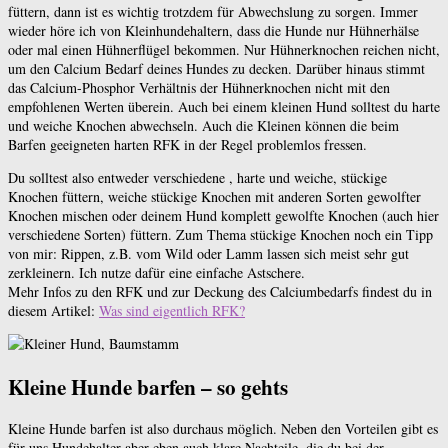
füttern, dann ist es wichtig trotzdem für Abwechslung zu sorgen. Immer
wieder höre ich von Kleinhundehaltern, dass die Hunde nur Hühnerhälse
oder mal einen Hühnerflügel bekommen. Nur Hühnerknochen reichen nicht,
um den Calcium Bedarf deines Hundes zu decken. Darüber hinaus stimmt
das Calcium-Phosphor Verhältnis der Hühnerknochen nicht mit den
empfohlenen Werten überein. Auch bei einem kleinen Hund solltest du harte
und weiche Knochen abwechseln. Auch die Kleinen können die beim
Barfen geeigneten harten RFK in der Regel problemlos fressen.
Du solltest also entweder verschiedene , harte und weiche, stückige
Knochen füttern, weiche stückige Knochen mit anderen Sorten gewolfter
Knochen mischen oder deinem Hund komplett gewolfte Knochen (auch hier
verschiedene Sorten) füttern. Zum Thema stückige Knochen noch ein Tipp
von mir: Rippen, z.B. vom Wild oder Lamm lassen sich meist sehr gut
zerkleinern. Ich nutze dafür eine einfache Astschere.
Mehr Infos zu den RFK und zur Deckung des Calciumbedarfs findest du in
diesem Artikel:
Was sind eigentlich RFK?
Kleine Hunde barfen – so gehts
Kleine Hunde barfen ist also durchaus möglich. Neben den Vorteilen gibt es
für uns Hundehalter aber eben auch klare Nachteile, die du bei der