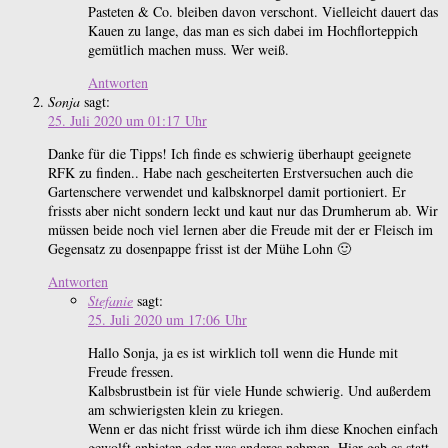
Pasteten & Co. bleiben davon verschont. Vielleicht dauert das
Kauen zu lange, das man es sich dabei im Hochflorteppich
gemütlich machen muss. Wer weiß.
Antworten
Sonja
sagt:
25. Juli 2020 um 01:17 Uhr
Danke für die Tipps! Ich finde es schwierig überhaupt geeignete
RFK zu finden.. Habe nach gescheiterten Erstversuchen auch die
Gartenschere verwendet und kalbsknorpel damit portioniert. Er
frissts aber nicht sondern leckt und kaut nur das Drumherum ab. Wir
müssen beide noch viel lernen aber die Freude mit der er Fleisch im
Gegensatz zu dosenpappe frisst ist der Mühe Lohn 🙂
Antworten
Stefanie
sagt:
25. Juli 2020 um 17:06 Uhr
Hallo Sonja, ja es ist wirklich toll wenn die Hunde mit
Freude fressen.
Kalbsbrustbein ist für viele Hunde schwierig. Und außerdem
am schwierigsten klein zu kriegen.
Wenn er das nicht frisst würde ich ihm diese Knochen einfach
gewolft anbieten oder was anderes nehmen. Hier gab es statt