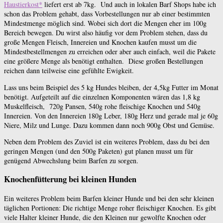
Haustierkost*
liefert erst ab 7kg. Und auch in lokalen Barf Shops habe ich
schon das Problem gehabt, dass Vorbestellungen nur ab einer bestimmten
Mindestmenge möglich sind. Wobei sich dort die Mengen eher im 100g
Bereich bewegen. Du wirst also häufig vor dem Problem stehen, dass du
große Mengen Fleisch, Innereien und Knochen kaufen musst um die
Mindestbestellmengen zu erreichen oder aber auch einfach, weil die Pakete
eine größere Menge als benötigt enthalten. Diese großen Bestellungen
reichen dann teilweise eine gefühlte Ewigkeit.
Lass uns beim Beispiel des 5 kg Hundes bleiben, der 4,5kg Futter im Monat
benötigt. Aufgeteilt auf die einzelnen Komponenten wären das 1,8 kg
Muskelfleisch, 720g Pansen, 540g rohe fleischige Knochen und 540g
Innereien. Von den Innereien 180g Leber, 180g Herz und gerade mal je 60g
Niere, Milz und Lunge. Dazu kommen dann noch 900g Obst und Gemüse.
Neben dem Problem des Zuviel ist ein weiteres Problem, dass du bei den
geringen Mengen (und den 500g Paketen) gut planen musst um für
genügend Abwechslung beim Barfen zu sorgen.
Knochenfütterung bei kleinen Hunden
Ein weiteres Problem beim Barfen kleiner Hunde und bei den sehr kleinen
täglichen Portionen: Die richtige Menge roher fleischiger Knochen. Es gibt
viele Halter kleiner Hunde, die den Kleinen nur gewolfte Knochen oder