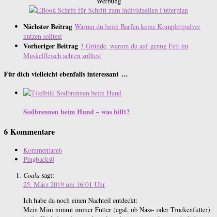
Werbung
Nächster Beitrag
Warum du beim Barfen keine Komplettpulver
nutzen solltest
Vorheriger Beitrag
3 Gründe, warum du auf genug Fett im
Muskelfleisch achten solltest
Für dich vielleicht ebenfalls interessant …
Sodbrennen beim Hund – was hilft?
6 Kommentare
Kommentare
6
Pingbacks
0
Coala
sagt:
25. März 2019 um 16:01 Uhr
Ich habe da noch einen Nachteil entdeckt:
Mein Mini nimmt immer Futter (egal, ob Nass- oder Trockenfutter)