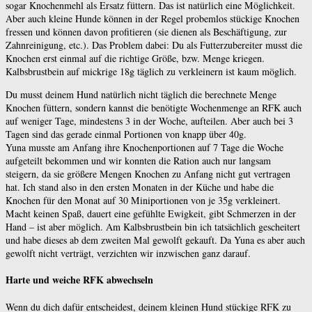
sogar Knochenmehl als Ersatz füttern. Das ist natürlich eine Möglichkeit.
Aber auch kleine Hunde können in der Regel probemlos stückige Knochen
fressen und können davon profitieren (sie dienen als Beschäftigung, zur
Zahnreinigung, etc.). Das Problem dabei: Du als Futterzubereiter musst die
Knochen erst einmal auf die richtige Größe, bzw. Menge kriegen.
Kalbsbrustbein auf mickrige 18g täglich zu verkleinern ist kaum möglich.
Du musst deinem Hund natürlich nicht täglich die berechnete Menge
Knochen füttern, sondern kannst die benötigte Wochenmenge an RFK auch
auf weniger Tage, mindestens 3 in der Woche, aufteilen. Aber auch bei 3
Tagen sind das gerade einmal Portionen von knapp über 40g.
Yuna musste am Anfang ihre Knochenportionen auf 7 Tage die Woche
aufgeteilt bekommen und wir konnten die Ration auch nur langsam
steigern, da sie größere Mengen Knochen zu Anfang nicht gut vertragen
hat. Ich stand also in den ersten Monaten in der Küche und habe die
Knochen für den Monat auf 30 Miniportionen von je 35g verkleinert.
Macht keinen Spaß, dauert eine gefühlte Ewigkeit, gibt Schmerzen in der
Hand – ist aber möglich. Am Kalbsbrustbein bin ich tatsächlich gescheitert
und habe dieses ab dem zweiten Mal gewolft gekauft. Da Yuna es aber auch
gewolft nicht verträgt, verzichten wir inzwischen ganz darauf.
Harte und weiche RFK abwechseln
Wenn du dich dafür entscheidest, deinem kleinen Hund stückige RFK zu