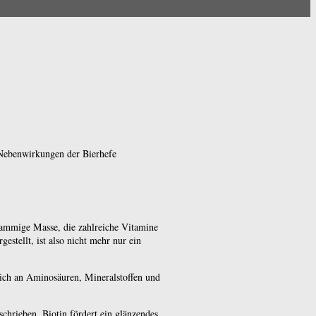
 Nebenwirkungen der Bierhefe
hlammige Masse, die zahlreiche Vitamine
estellt, ist also nicht mehr nur ein
reich an Aminosäuren, Mineralstoffen und
schrieben. Biotin fördert ein glänzendes