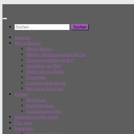
Zum
Barf Einfach
Inhalt
springen
Suchen
nach:
Startseite
Was ist Barfen?
Was ist Barfen?
Häufige Abkürzungen beim Barfen
Zusammenstellung von Barf
Umstellung auf Barf
Zusätze für das Barfen
Futterpläne
Leckerlies beim Barfen
Wie gut ist Fertigbarf?
Rechner
Barfrechner
Barf Fettrechner
Seealgenmehlrechner
Futterplan erstellen lassen
Über mich
Impressum
Datenschutzerklärung