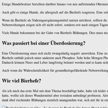
Einige Hundebesitzer berichten darüber hinaus von neu auftretenden Ohrenen
Auch gibt es einige Hunde, die allergisch auf die Bierhefe reagieren. Eine so
Wenn du Bierhefe als Nahrungsergänzungsmittel nutzen möchtest, solltest du
Nebenwirkungen zeigen sich oft nicht sofort, sondern erst nach einigen Tagen
Viele Hunde bekommen bei der Gabe von Bierhefe Blähungen. Dies muss nicht 
Was passiert bei einer Überdosierung?
Eine Überdosierung muss sich nicht zwangsläufig negativ auswirken. Eine z
Bierhefe enthält jedoch unter anderem auch Phosphor. Sehr hohe Mengen Pho
Dadurch können Niere und Leber langfristig belastet werden und es kann sic
Auch wenn die Wahrscheinlichkeit für gesundheitsgefährdende Nebenwirkungen 
Wie viel Bierhefe?
Als ich mich das erste Mal mit dem Thema beschäftigt habe, habe ich leider 
hatte, wollte ich dieses Wundermittel aber trotzdem unbedingt probieren. Als
dank übel riechender Blähungen ziemlich unangenehm war, sich mit ihr in e