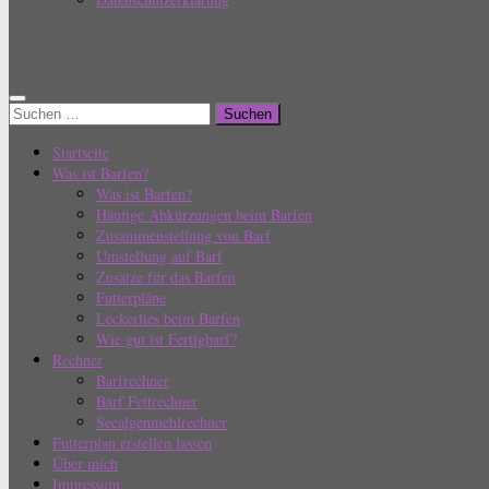
Barf Einfach
Suchen
nach:
Startseite
Was ist Barfen?
Was ist Barfen?
Häufige Abkürzungen beim Barfen
Zusammenstellung von Barf
Umstellung auf Barf
Zusätze für das Barfen
Futterpläne
Leckerlies beim Barfen
Wie gut ist Fertigbarf?
Rechner
Barfrechner
Barf Fettrechner
Seealgenmehlrechner
Futterplan erstellen lassen
Über mich
Impressum