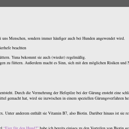
 bei uns Menschen, sondern immer häufiger auch bei Hunden angewendet wird.
füttern. Yuna bekommt sie auch (wieder) regelmäßig.
engen zu füttern. Außerdem macht es Sinn, sich mit den möglichen Risiken und
er entsteht. Durch die Vermehrung der Hefepilze bei der Gärung ensteht eine sc
ttel gemacht hat, wird sie inzwischen in einem speziellen Gärungsverfahren herg
x. Unter anderem enthält sie Vitamin B7, also Biotin. Darüber hinaus ist sie 
kel
“Eier für den Hund?”
habe ich bereits einiges zu den Vorteilen von Biotin ge