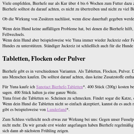
Viele empfehlen, Bierhefe nur als Kur über 4 bis 6 Wochen zum Futter dazu 
Bierhefe solltest du darauf achten, es nicht zu übertreiben und nicht zu viel Bi
Ob die Wirkung von Zusätzen nachlässt, wenn diese dauerhaft gegeben werden,
Wenn dein Hund keine auffälligen Probleme hat, bei denen die Bierhefe hilft
Fellwechsels.
Wenn dein Hund aber beispielsweise wie Yuna immer wieder Juckreiz oder Fel
Hundes zu unterstützen. Ständiger Juckreiz ist schließlich auch für die Hunde
Tabletten, Flocken oder Pulver
Bierhefe gibt es in verschiedenen Varianten. Als Tabletten, Flocken, Pulver
uns Menschen kaufen. Du solltest darauf achten, dass keine Zusatzstoffe entha
Für Yuna kaufe ich
Sanotact Bierhefe-Tabletten
*. 400 Stück (200g) kosten be
sagen. 400 Stück halten ja eine ganze Weile.
Yuna frisst die Tabletten so. Scheinen zu schmecken. Findet sogar die Katze, d
Wenn dein Hund die Tabletten nicht so einfach akzeptiert, kannst du es auch
gibt es beispielsweise von
Lunderland
*.
Zum Schluss vielleicht noch etwas zur Wirkung bei uns: Gegen unser Fusselpro
nicht mehr. Da wir gerade erst wieder angefangen haben Bierhefe regelmäßig 
sich dann ab nächstem Frühling zeigen.