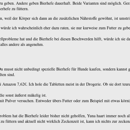
zu geben. Andere geben Bierhefe dauerhaft. Beide Varianten sind möglich. Ger
erhefe zu füttern.
 weil der Körper sich dann an die zusätzlichen Nährstoffe gewöhnt, ist umstri
, würde ich wahrscheinlich eher dazu raten, sie nur kurweise zum Futter zu ge
lprobleme hat und die Bierhefe bei diesen Beschwerden hilft, würde ich sie d
 alles andere als angenehm.
. Du musst nicht unbedingt spezielle Bierhefe für Hunde kaufen, sondern kannst
lten sind.
i Amazon 7,62€. Ich hole die Tabletten meist in der Drogerie. Ob sie dort teure
ie sonst äußerst mäkelig ist.
 mit Pulver versuchen. Entweder übers Futter oder zum Beispiel mit etwas körn
blem hat die Bierhefe leider bisher nicht geholfen, Yuna haart immer noch alle
zu füttern und aktuell nicht wirklich Zeckenzeit ist, kann ich nichts zur zec