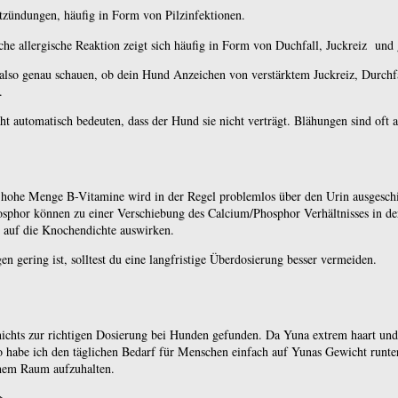
tzündungen, häufig in Form von Pilzinfektionen.
lche allergische Reaktion zeigt sich häufig in Form von Duchfall, Juckreiz und 
 also genau schauen, ob dein Hund Anzeichen von verstärktem Juckreiz, Durchf
.
automatisch bedeuten, dass der Hund sie nicht verträgt. Blähungen sind oft 
u hohe Menge B-Vitamine wird in der Regel problemlos über den Urin ausgesch
sphor können zu einer Verschiebung des Calcium/Phosphor Verhältnisses in d
h auf die Knochendichte auswirken.
gering ist, solltest du eine langfristige Überdosierung besser vermeiden.
nichts zur richtigen Dosierung bei Hunden gefunden. Da Yuna extrem haart und 
o habe ich den täglichen Bedarf für Menschen einfach auf Yunas Gewicht runter
inem Raum aufzuhalten.